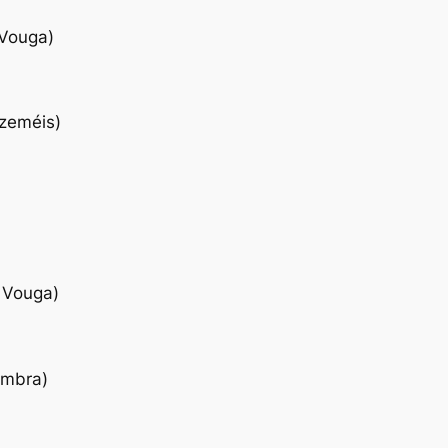
 Vouga)
Azeméis)
 Vouga)
ambra)