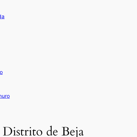
da
lo
muro
 Distrito de Beja